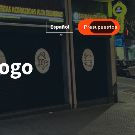
|
Español
Presupuestos
|
logo