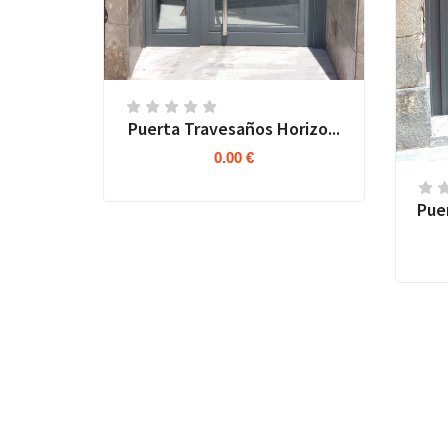
Puerta Travesaños Horizo...
0.00 €
Pue
da