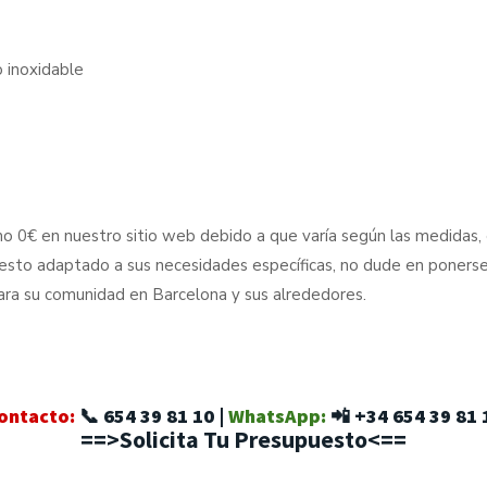
 inoxidable
 0€ en nuestro sitio web debido a que varía según las medidas, el
uesto adaptado a sus necesidades específicas, no dude en poners
para su comunidad en Barcelona y sus alrededores.
ontacto:
📞
654 39 81 10
|
WhatsApp:
📲
+34 654 39 81 
==>Solicita Tu Presupuesto<==